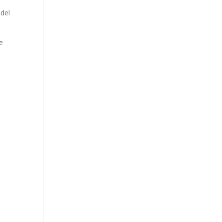
 del
e