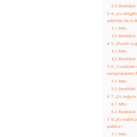
2.5
Realidad.
3
4. ¿es obliga
además de la di
3.1
Mito.
3.2
Realidad.
4
5. ¿Puedo seg
4.1
Mito.
4.2
Realidad.
5
6. ¿Cualquier
comprobantes fi
5.1
Mito.
5.2
Realidad.
6
7. ¿Es segura 
6.1
Mito.
6.2
Realidad.
7
8. ¿Es viable
público?
7.1
Mito.