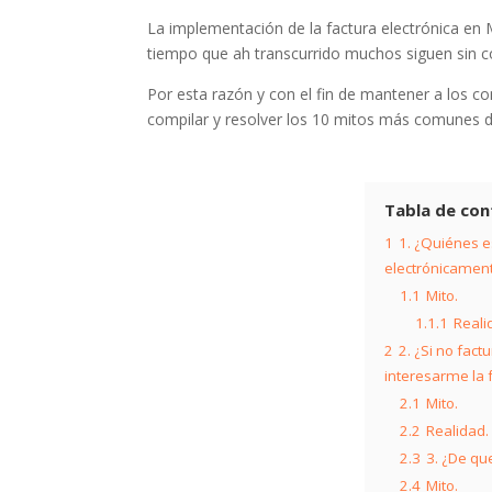
La implementación de la factura electrónica en 
tiempo que ah transcurrido muchos siguen sin co
Por esta razón y con el fin de mantener a los c
compilar y resolver los 10 mitos más comunes 
Tabla de con
1
1. ¿Quiénes e
electrónicamen
1.1
Mito.
1.1.1
Reali
2
2. ¿Si no fac
interesarme la 
2.1
Mito.
2.2
Realidad.
2.3
3. ¿De qu
2.4
Mito.