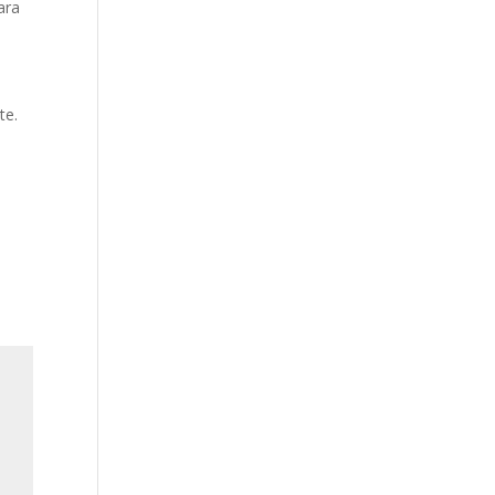
ara
te.