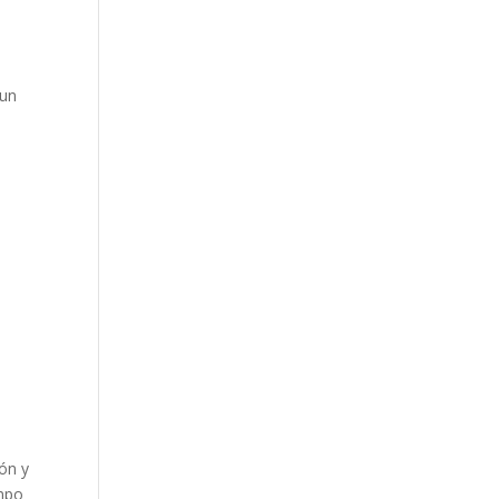
 un
ón y
empo