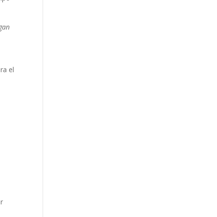
lgan
ra el
r