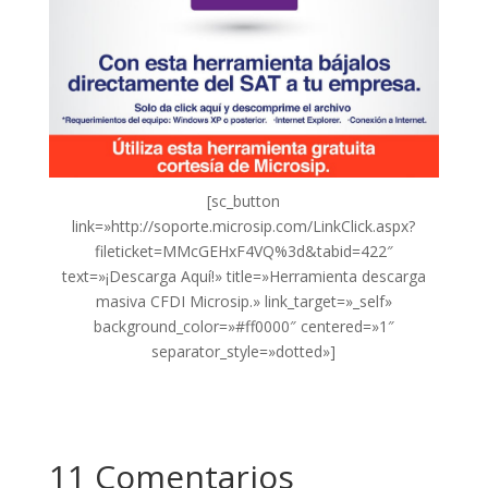
[sc_button
link=»http://soporte.microsip.com/LinkClick.aspx?
fileticket=MMcGEHxF4VQ%3d&tabid=422″
text=»¡Descarga Aquí!» title=»Herramienta descarga
masiva CFDI Microsip.» link_target=»_self»
background_color=»#ff0000″ centered=»1″
separator_style=»dotted»]
11 Comentarios