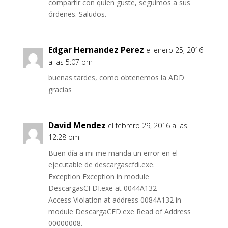
compartir con quien guste, seguimos a sus
órdenes. Saludos.
Edgar Hernandez Perez
el enero 25, 2016
a las 5:07 pm
buenas tardes, como obtenemos la ADD
gracias
David Mendez
el febrero 29, 2016 a las
12:28 pm
Buen día a mi me manda un error en el
ejecutable de descargascfdi.exe.
Exception Exception in module
DescargasCFDI.exe at 0044A132
Access Violation at address 0084A132 in
module DescargaCFD.exe Read of Address
00000008.