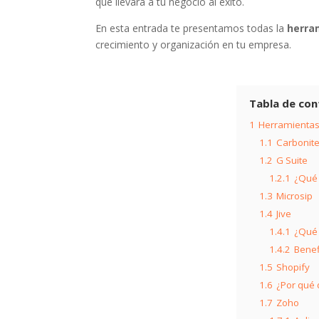
que llevará a tu negocio al éxito.
En esta entrada te presentamos todas la
herra
crecimiento y organización en tu empresa.
Tabla de con
1
Herramientas
1.1
Carbonit
1.2
G Suite
1.2.1
¿Qué 
1.3
Microsip
1.4
Jive
1.4.1
¿Qué 
1.4.2
Benef
1.5
Shopify
1.6
¿Por qué 
1.7
Zoho