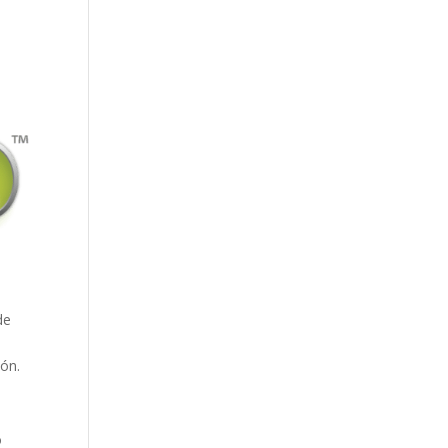
a
de
ión.
o