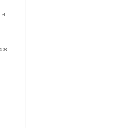
 el
e se