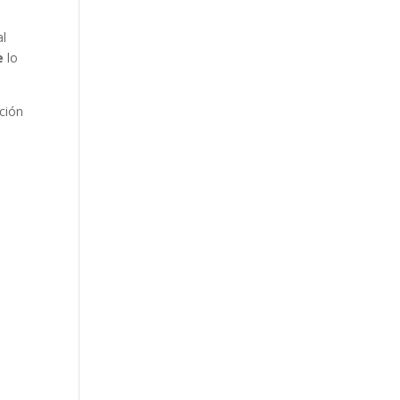
al
e
lo
ción