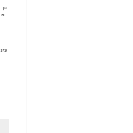
s que
 en
sita