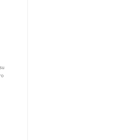
 su
ro