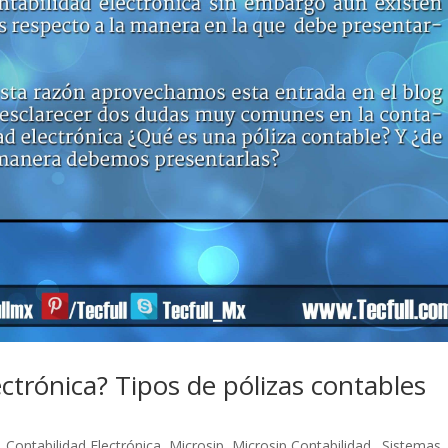
ectrónica? Tipos de pólizas contables
|
Contabilidad Electrónica
,
Microsip
,
Microsip Contabilidad.
,
Sistemas