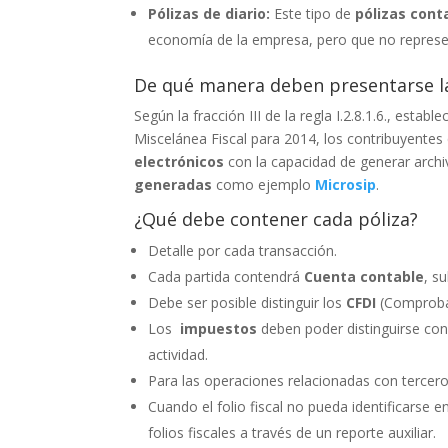
Pólizas de diario:
Este tipo de
pólizas cont
economía de la empresa, pero que no represen
De qué manera deben presentarse las
Según la fracción III de la regla I.2.8.1.6., esta
Miscelánea Fiscal para 2014, los contribuyentes
electrónicos
con la capacidad de generar arch
generadas
como ejemplo
Microsip
.
¿Qué debe contener cada póliza?
Detalle por cada transacción.
Cada partida contendrá
Cuenta contable
, s
Debe ser posible distinguir los
CFDI
(Comproban
Los
impuestos
deben poder distinguirse con
actividad.
Para las operaciones relacionadas con tercero
Cuando el folio fiscal no pueda identificarse e
folios fiscales a través de un reporte auxiliar.