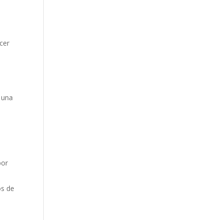
cer
 una
por
os de