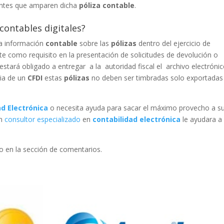
antes que amparen dicha
póliza contable
.
contables digitales?
la información
contable
sobre las
pólizas
dentro del ejercicio de
e como requisito en la presentación de solicitudes de devolución o
stará obligado a entregar a la autoridad fiscal el archivo electróni
cia de un
CFDI
estas
pólizas
no deben ser timbradas solo exportadas
ad Electrónica
o necesita ayuda para sacar el máximo provecho a s
un
consultor especializado
en
contabilidad electrónica
le ayudara a
o en la sección de comentarios.