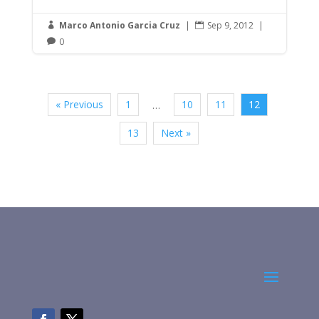
Marco Antonio Garcia Cruz
|
Sep 9, 2012
|


0

« Previous
1
10
11
12
…
13
Next »